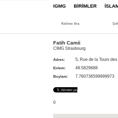
IGMG
BİRİMLER
İSLA
Fatih Camii
CIMG Strasbourg
5, Rue de la Tours de
Adres:
48.5829688
Enlem:
7.760736599999973
Boylam:
0