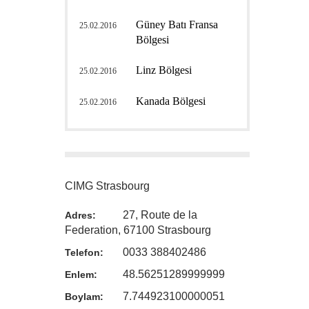
Güney Batı Fransa
25.02.2016
Bölgesi
Linz Bölgesi
25.02.2016
Kanada Bölgesi
25.02.2016
CIMG Strasbourg
27, Route de la
Adres:
Federation, 67100 Strasbourg
0033 388402486
Telefon:
48.56251289999999
Enlem:
7.744923100000051
Boylam: