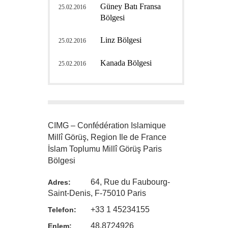
Güney Batı Fransa
25.02.2016
Bölgesi
Linz Bölgesi
25.02.2016
Kanada Bölgesi
25.02.2016
CIMG – Confédération Islamique
Millî Görüş, Region Ile de France
İslam Toplumu Millî Görüş Paris
Bölgesi
64, Rue du Faubourg-
Adres:
Saint-Denis, F-75010 Paris
+33 1 45234155
Telefon:
48.8724926
Enlem: