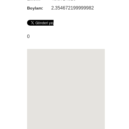
2.354672199999982
Boylam:
0