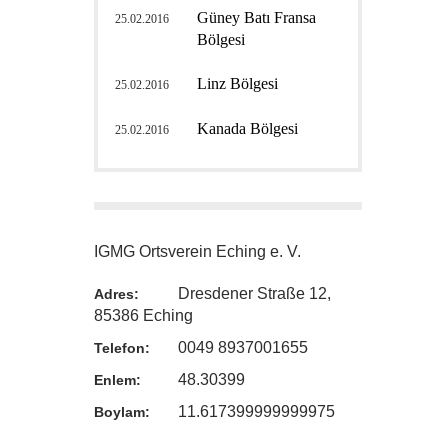
Güney Batı Fransa
25.02.2016
Bölgesi
Linz Bölgesi
25.02.2016
Kanada Bölgesi
25.02.2016
IGMG Ortsverein Eching e. V.
Dresdener Straße 12,
Adres:
85386 Eching
0049 8937001655
Telefon:
48.30399
Enlem:
11.617399999999975
Boylam: