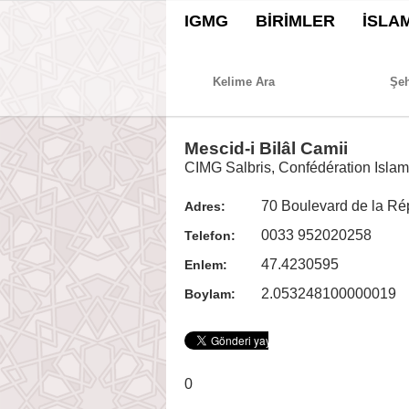
IGMG
BİRİMLER
İSLA
Mescid-i Bilâl Camii
CIMG Salbris, Confédération Islami
70 Boulevard de la Rép
Adres:
0033 952020258
Telefon:
47.4230595
Enlem:
2.053248100000019
Boylam:
0