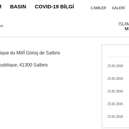
M
BASIN
COVID-19 BİLGİ
CAMİLER
GALERİ
que du MillÎ Görüş de Salbris
ublique, 41300 Salbris
25.02.2016
25.02.2016
25.02.2016
25.02.2016
25.02.2016