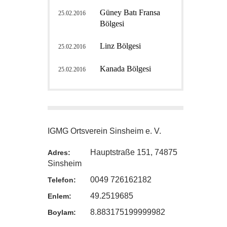
Güney Batı Fransa
25.02.2016
Bölgesi
Linz Bölgesi
25.02.2016
Kanada Bölgesi
25.02.2016
IGMG Ortsverein Sinsheim e. V.
Hauptstraße 151, 74875
Adres:
Sinsheim
0049 726162182
Telefon:
49.2519685
Enlem:
8.883175199999982
Boylam: