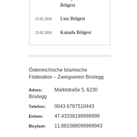
Bölgesi
Linz Bölgesi
25.02.2016
Kanada Bölgesi
25.02.2016
Österreichische Islamische
Föderation – Zweigverein Brixlegg
Marktstraße 5, 6230
Adres:
Brixlegg
0043 6767510443
Telefon:
47.43338199999999
Enlem:
11.881088099999943
Boylam: