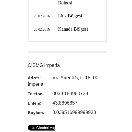
Bölgesi
Linz Bölgesi
25.02.2016
Kanada Bölgesi
25.02.2016
CISMG Imperia
Via Arienti 5, I - 18100
Adres:
İmperia
0039 183960739
Telefon:
43.8896857
Enlem:
8.039516999999933
Boylam: