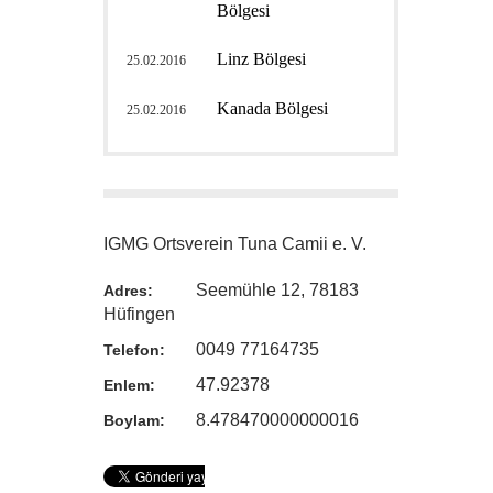
Bölgesi
Linz Bölgesi
25.02.2016
Kanada Bölgesi
25.02.2016
IGMG Ortsverein Tuna Camii e. V.
Seemühle 12, 78183
Adres:
Hüfingen
0049 77164735
Telefon:
47.92378
Enlem:
8.478470000000016
Boylam: