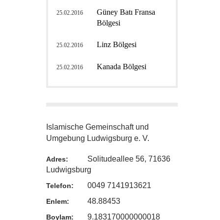
Güney Batı Fransa
25.02.2016
Bölgesi
Linz Bölgesi
25.02.2016
Kanada Bölgesi
25.02.2016
Islamische Gemeinschaft und
Umgebung Ludwigsburg e. V.
Solitudeallee 56, 71636
Adres:
Ludwigsburg
0049 7141913621
Telefon:
48.88453
Enlem:
9.183170000000018
Boylam: