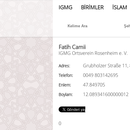
IGMG
BİRİMLER
İSLAM
Fatih Camii
IGMG Ortsverein Rosenheim e. V.
Grubholzer Straße 11
Adres:
0049 803142695
Telefon:
47.849705
Enlem:
12.089341600000012
Boylam:
0