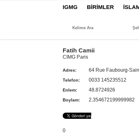
IGMG
BİRİMLER
İSLA
Fatih Camii
CIMG Paris
64 Rue Faubourg-Saint
Adres:
0033 145235512
Telefon:
48.8724926
Enlem:
2.354672199999982
Boylam:
0