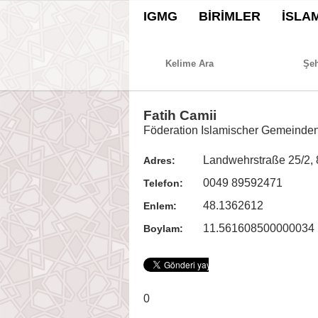
IGMG
BİRİMLER
İSLA
Fatih Camii
Föderation Islamischer Gemeinden
Landwehrstraße 25/2,
Adres:
0049 89592471
Telefon:
48.1362612
Enlem:
11.561608500000034
Boylam:
0