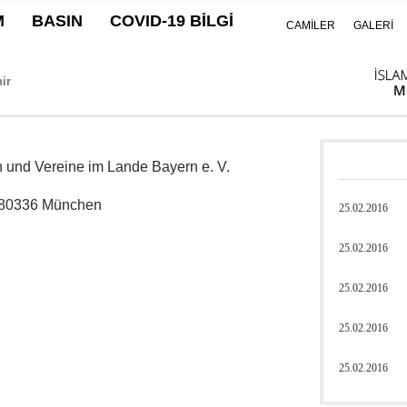
M
BASIN
COVID-19 BİLGİ
CAMİLER
GALERİ
 und Vereine im Lande Bayern e. V.
 80336 München
25.02.2016
25.02.2016
25.02.2016
25.02.2016
25.02.2016