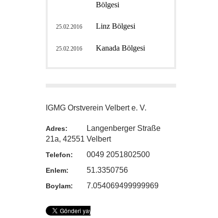
Bölgesi
Linz Bölgesi
25.02.2016
Kanada Bölgesi
25.02.2016
IGMG Orstverein Velbert e. V.
Langenberger Straße
Adres:
21a, 42551 Velbert
0049 2051802500
Telefon:
51.3350756
Enlem:
7.054069499999969
Boylam: