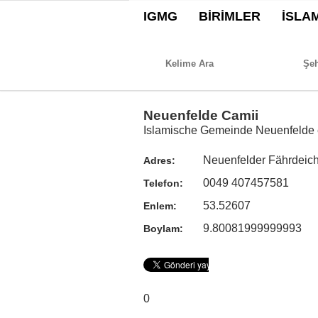
IGMG
BİRİMLER
İSLA
Neuenfelde Camii
Islamische Gemeinde Neuenfelde e
Neuenfelder Fährdeic
Adres:
0049 407457581
Telefon:
53.52607
Enlem:
9.80081999999993
Boylam:
0