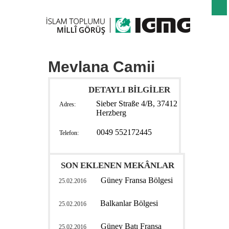
Mevlana Camii
DETAYLI BİLGİLER
Sieber Straße 4/B, 37412
Adres:
Herzberg
0049 552172445
Telefon:
SON EKLENEN MEKÂNLAR
Güney Fransa Bölgesi
25.02.2016
Balkanlar Bölgesi
25.02.2016
Güney Batı Fransa
25.02.2016