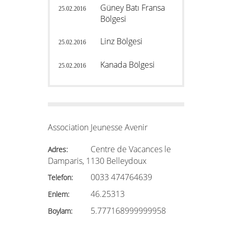
Güney Batı Fransa
25.02.2016
Bölgesi
Linz Bölgesi
25.02.2016
Kanada Bölgesi
25.02.2016
Association Jeunesse Avenir
Centre de Vacances le
Adres:
Damparis, 1130 Belleydoux
0033 474764639
Telefon:
46.25313
Enlem:
5.777168999999958
Boylam: