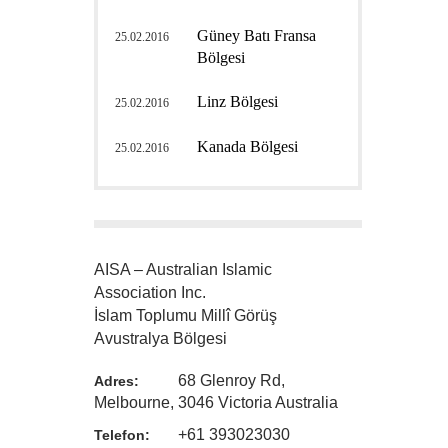
Güney Batı Fransa
25.02.2016
Bölgesi
Linz Bölgesi
25.02.2016
Kanada Bölgesi
25.02.2016
AISA – Australian Islamic
Association Inc.
İslam Toplumu Millî Görüş
Avustralya Bölgesi
68 Glenroy Rd,
Adres:
Melbourne, 3046 Victoria Australia
+61 393023030
Telefon: